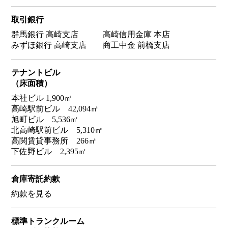
取引銀行
群馬銀行 高崎支店 高崎信用金庫 本店
みずほ銀行 高崎支店 商工中金 前橋支店
テナントビル
（床面積）
本社ビル 1,900㎡
高崎駅前ビル 42,094㎡
旭町ビル 5,536㎡
北高崎駅前ビル 5,310㎡
高関賃貸事務所 266㎡
下佐野ビル 2,395㎡
倉庫寄託約款
約款を見る
標準トランクルーム