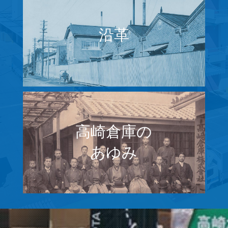
沿革
高崎倉庫の
あゆみ